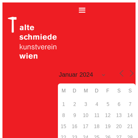
M
D
M
D
F
S
S
1
2
3
4
5
6
7
8
9
10
11
12
13
14
15
16
17
18
19
20
21
22
23
24
25
26
27
28