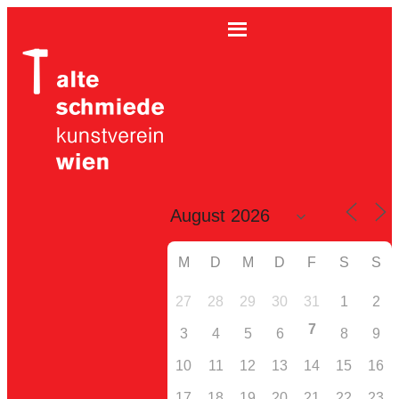
M
D
M
D
F
S
S
27
28
29
30
31
1
2
7
3
4
5
6
8
9
10
11
12
13
14
15
16
17
18
19
20
21
22
23