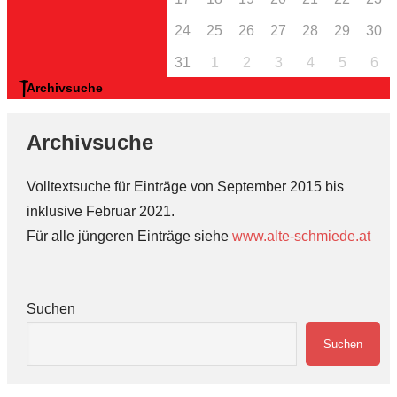
24
25
26
27
28
29
30
31
1
2
3
4
5
6
Archivsuche
Archivsuche
Volltextsuche für Einträge von September 2015 bis
inklusive Februar 2021.
Für alle jüngeren Einträge siehe
www.alte-schmiede.at
Suchen
Suchen