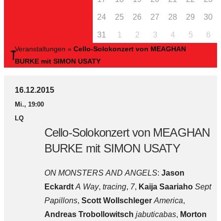
24
25
26
27
28
29
30
31
1
2
3
4
5
6
Veranstaltungen
»
Cello-Solokonzert von MEAGHAN
BURKE mit SIMON USATY
16.12.2015
Mi., 19:00
LQ
Cello-Solokonzert von MEAGHAN
BURKE mit SIMON USATY
ON MONSTERS AND ANGELS
:
Jason
Eckardt
A Way
,
tracing
,
7
,
Kaija Saariaho
Sept
Papillons
,
Scott Wollschleger
America
,
Andreas Trobollowitsch
jabuticabas
,
Morton