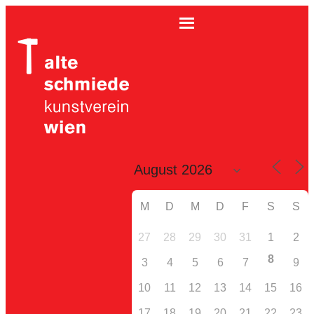
M
D
M
D
F
S
S
27
28
29
30
31
1
2
8
3
4
5
6
7
9
10
11
12
13
14
15
16
17
18
19
20
21
22
23