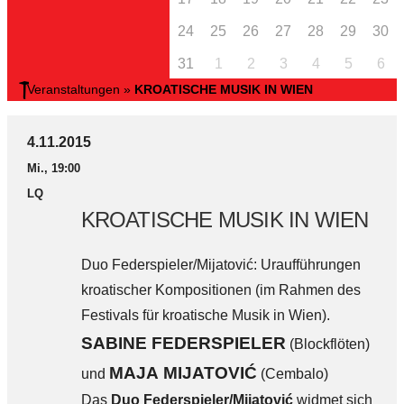
24
25
26
27
28
29
30
31
1
2
3
4
5
6
Veranstaltungen
»
KROATISCHE MUSIK IN WIEN
4.11.2015
Mi., 19:00
LQ
KROATISCHE MUSIK IN WIEN
Duo Federspieler/Mijatović: Uraufführungen
kroatischer Kompositionen (im Rahmen des
Festivals für kroatische Musik in Wien).
SABINE FEDERSPIELER
(Blockflöten)
MAJA MIJATOVIĆ
und
(Cembalo)
Das
Duo Federspieler/Mijatović
widmet sich