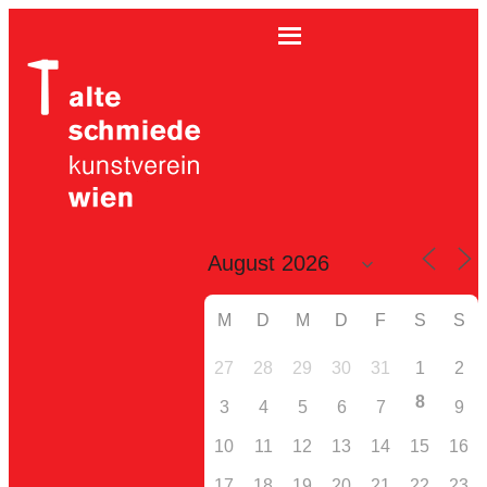
M
D
M
D
F
S
S
27
28
29
30
31
1
2
8
3
4
5
6
7
9
10
11
12
13
14
15
16
17
18
19
20
21
22
23