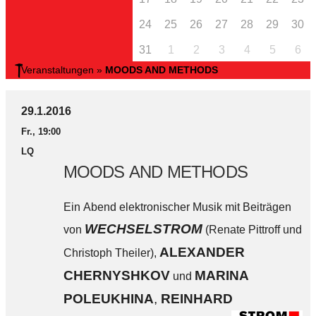
24
25
26
27
28
29
30
31
1
2
3
4
5
6
Veranstaltungen
»
MOODS AND METHODS
29.1.2016
Fr., 19:00
LQ
MOODS AND METHODS
Ein Abend elektronischer Musik mit Beiträgen
WECHSELSTROM
von
(Renate Pittroff und
ALEXANDER
Christoph Theiler),
CHERNYSHKOV
MARINA
und
POLEUKHINA
,
REINHARD