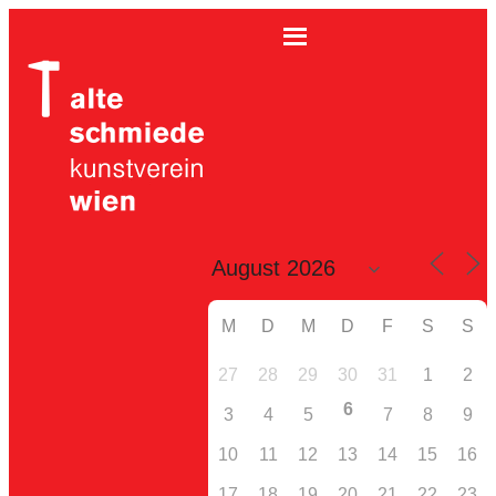
M
D
M
D
F
S
S
27
28
29
30
31
1
2
6
3
4
5
7
8
9
10
11
12
13
14
15
16
17
18
19
20
21
22
23