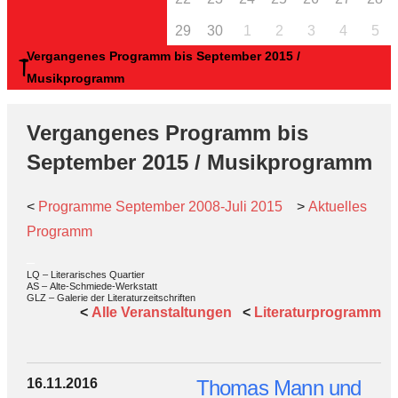
29
30
1
2
3
4
5
Vergangenes Programm bis September 2015 /
Musikprogramm
Vergangenes Programm bis
September 2015 / Musikprogramm
<
Programme September 2008-Juli 2015
>
Aktuelles
Programm
_
LQ – Literarisches Quartier
AS – Alte-Schmiede-Werkstatt
GLZ – Galerie der Literaturzeitschriften
<
Alle Veranstaltungen
<
Literaturprogramm
16.11.2016
Thomas Mann und