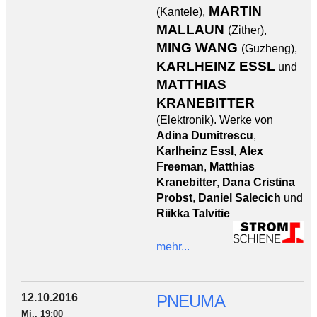
MARTIN
(Kantele),
MALLAUN
(Zither),
MING WANG
(Guzheng),
KARLHEINZ ESSL
und
MATTHIAS
KRANEBITTER
(Elektronik). Werke von
Adina Dumitrescu
,
Karlheinz Essl
,
Alex
Freeman
,
Matthias
Kranebitter
,
Dana Cristina
Probst
,
Daniel Salecich
und
Riikka Talvitie
mehr...
12.10.2016
PNEUMA
Mi., 19:00