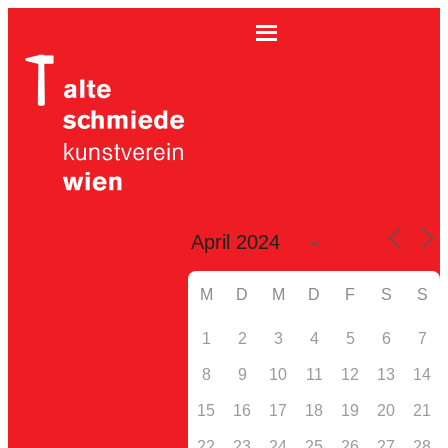
M
D
M
D
F
S
S
1
2
3
4
5
6
7
8
9
10
11
12
13
14
15
16
17
18
19
20
21
22
23
24
25
26
27
28