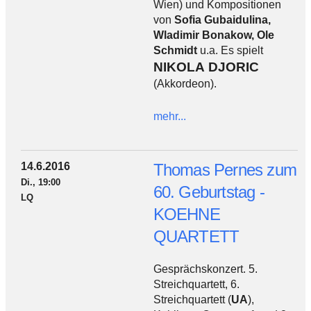
Wien) und Kompositionen
von
Sofia Gubaidulina,
Wladimir Bonakow, Ole
Schmidt
u.a. Es spielt
NIKOLA DJORIC
(Akkordeon).
mehr...
14.6.2016
Thomas Pernes zum
Di., 19:00
60. Geburtstag -
LQ
KOEHNE
QUARTETT
Gesprächskonzert. 5.
Streichquartett, 6.
Streichquartett (
UA
),