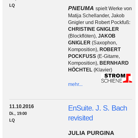
LQ
PNEUMA
spielt Werke von
Matija Schellander, Jakob
Gnigler und Robert Pockfuß:
CHRISTINE GNIGLER
(Blockflöten),
JAKOB
GNIGLER
(Saxophon,
Komposition),
ROBERT
POCKFUSS
(E-Gitarre,
Komposition),
BERNHARD
HÖCHTEL
(Klavier)
mehr...
11.10.2016
EnSuite. J. S. Bach
Di., 19:00
revisited
LQ
JULIA PURGINA