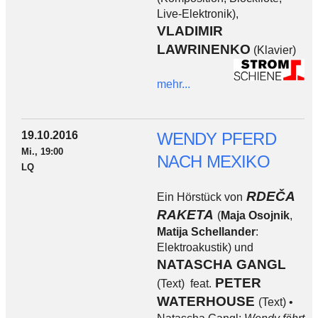
Live-Elektronik),
VLADIMIR
LAWRINENKO
(Klavier)
mehr...
19.10.2016
WENDY PFERD
Mi., 19:00
NACH MEXIKO
LQ
RDEČA
Ein Hörstück von
RAKETA
(
Maja Osojnik
,
Matija Schellander
:
Elektroakustik) und
NATASCHA GANGL
PETER
(Text) feat.
WATERHOUSE
(Text) •