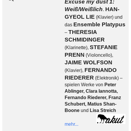
Excuse my dust 1:
Weiß/Weißlich
.
HAN-
GYEOL LIE
(Klavier) und
Ensemble Platypus
das
THERESIA
–
SCHMIDINGER
STEFANIE
(Klarinette),
PRENN
(Violoncello),
JAIME WOLFSON
FERNANDO
(Klavier),
RIEDERER
(Elektronik) –
spielen Werke von
Peter
Ablinger, Clara Iannotta,
Fernando Riederer, Franz
Schubert, Matius Shan-
Boone
und
Lisa Streich
mehr...