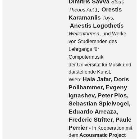
Dimitris Savva
Stous
Orestis
Theous Act 1
,
Karamanlis
Toys,
Anestis Logothetis
,
Wellenformen
und Werke
von Studierenden des
Lehrgangs für
Computermusik
der
Universität für Musik und
darstellende Kunst,
Hala Jafar, Doris
Wien
:
Pollhammer, Evgeny
Ignashev, Peter Plos,
Sebastian Spielvogel,
Eduardo Arreaza,
Frederic Stritter, Paule
Perrier
• In Kooperation mit
dem
Acousmatic Project