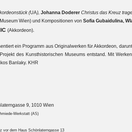
kordeonstück
(
UA
),
Johanna Doderer
Christus das Kreuz trag
s Museum Wien) und Kompositionen von
Sofia Gubaidulina, W
RIC
(Akkordeon).
entiert ein Programm aus Originalwerken für Akkordeon, darun
Projekt des Kunsthistorischen Museums entstand. Mit Werken
Akos Banlaky. KHR
laterngasse 9, 1010 Wien
chmiede-Werkstatt (AS)
atz vor dem Haus Schönlaterngasse 13