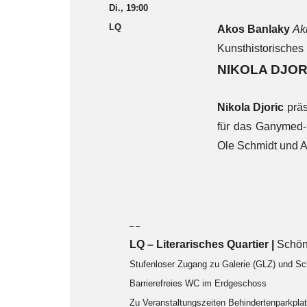
Di., 19:00
LQ
Akos Banlaky
Ak
Kunsthistorische
NIKOLA DJO
Nikola Djoric
präs
für das Ganymed-
Ole Schmidt und 
– –
LQ
–
Literarisches Quartier |
Schön
Stufenloser Zugang zu Galerie (GLZ) und S
Barrierefreies WC im Erdgeschoss
Zu Veranstaltungszeiten Behindertenparkpl