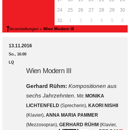
24
25
26
27
28
29
30
31
1
2
3
4
5
6
Veranstaltungen
»
Wien Modern III
13.11.2016
So., 16:00
LQ
Wien Modern III
Gerhard Rühm:
Kompositionen aus
sechs Jahrzehnten.
Mit:
MONIKA
LICHTENFELD
(Sprecherin),
KAORI NISHII
(Klavier),
ANNA MARIA PAMMER
(Mezzosopran),
GERHARD RÜHM
(Klavier,