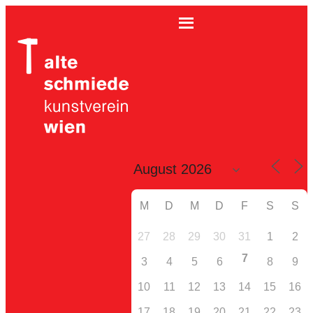
M
D
M
D
F
S
S
27
28
29
30
31
1
2
7
3
4
5
6
8
9
10
11
12
13
14
15
16
17
18
19
20
21
22
23