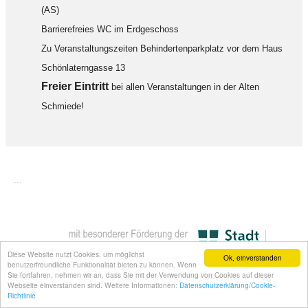
(AS)
Barrierefreies WC im Erdgeschoss
Zu Veranstaltungszeiten Behindertenparkplatz vor dem Haus
Schönlaterngasse 13
F
reier Eintritt
bei allen Veranstaltungen in der Alten
Schmiede!
...
Diese Website nutzt Cookies, um möglichst
Ok, einverstanden
benutzerfreundliche Funktionalität bieten zu können. Wenn
Sie fortfahren, nehmen wir an, dass Sie mit der Verwendung von Cookies auf dieser
Webseite einverstanden sind. Weitere Informationen:
Datenschutzerklärung/Cookie-
Richtlinie