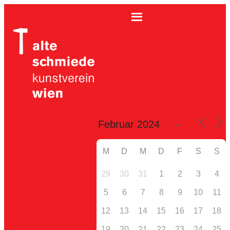
M
D
M
D
F
S
S
29
30
31
1
2
3
4
5
6
7
8
9
10
11
12
13
14
15
16
17
18
19
20
21
22
23
24
25