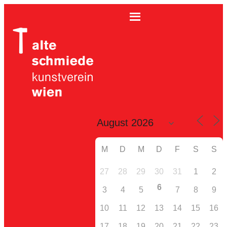
M
D
M
D
F
S
S
27
28
29
30
31
1
2
6
3
4
5
7
8
9
10
11
12
13
14
15
16
17
18
19
20
21
22
23