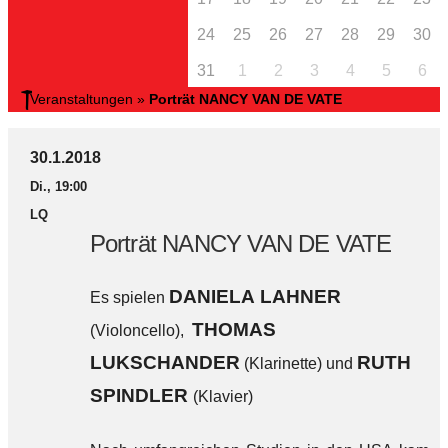
24
25
26
27
28
29
30
31
1
2
3
4
5
6
Veranstaltungen
»
Porträt NANCY VAN DE VATE
30.1.2018
Di., 19:00
LQ
Porträt NANCY VAN DE VATE
DANIELA LAHNER
Es spielen
THOMAS
(Violoncello),
LUKSCHANDER
RUTH
(Klarinette) und
SPINDLER
(Klavier)