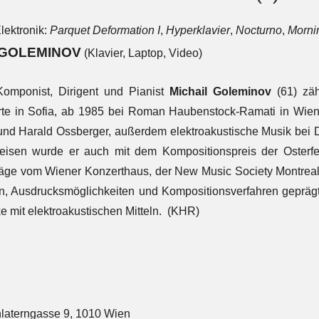
lektronik:
Parquet Deformation I
,
Hyperklavier
,
Nocturno
,
Mornin
 GOLEMINOV
(Klavier, Laptop, Video)
Komponist, Dirigent und Pianist
Michail Goleminov
(61) zäh
rte in Sofia, ab 1985 bei Roman Haubenstock-Ramati in Wien
 und Harald Ossberger, außerdem elektroakustische Musik bei
reisen wurde er auch mit dem Kompositionspreis der Osterfes
äge vom Wiener Konzerthaus, der New Music Society Montreal
n, Ausdrucksmöglichkeiten und Kompositionsverfahren geprägt.
e mit elektroakustischen Mitteln. (KHR)
laterngasse 9, 1010 Wien