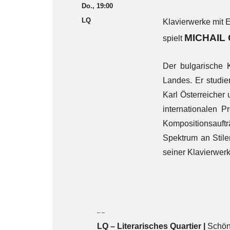
Do., 19:00
LQ
Klavierwerke mit E
MICHAIL
spielt
Der bulgarische 
Landes. Er studie
Karl Österreicher
internationalen P
Kompositionsauftr
Spektrum an Stile
seiner Klavierwerk
– –
LQ
–
Literarisches Quartier |
Schön