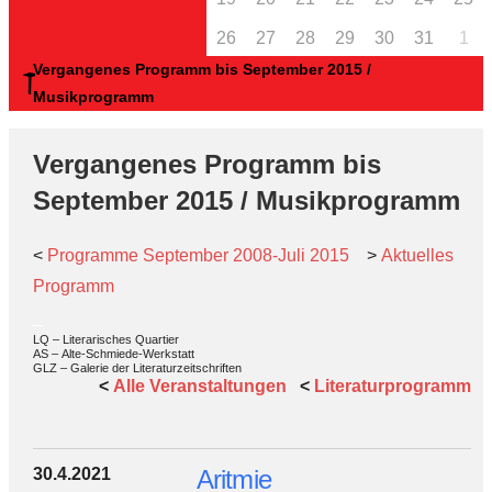
26
27
28
29
30
31
1
Vergangenes Programm bis September 2015 /
Musikprogramm
Vergangenes Programm bis
September 2015 / Musikprogramm
<
Programme September 2008-Juli 2015
>
Aktuelles
Programm
_
LQ – Literarisches Quartier
AS – Alte-Schmiede-Werkstatt
GLZ – Galerie der Literaturzeitschriften
<
Alle Veranstaltungen
<
Literaturprogramm
30.4.2021
Aritmie