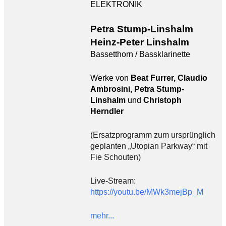
ELEKTRONIK
Petra Stump-Linshalm
Heinz-Peter Linshalm
Bassetthorn / Bassklarinette
Werke von
Beat Furrer, Claudio
Ambrosini, Petra Stump-
Linshalm
und
Christoph
Herndler
(Ersatzprogramm zum ursprünglich
geplanten „Utopian Parkway“ mit
Fie Schouten)
Live-Stream:
https://youtu.be/MWk3mejBp_M
mehr...