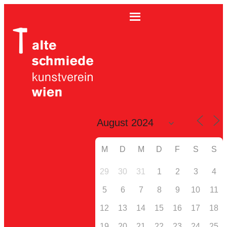
M
D
M
D
F
S
S
29
30
31
1
2
3
4
5
6
7
8
9
10
11
12
13
14
15
16
17
18
19
20
21
22
23
24
25