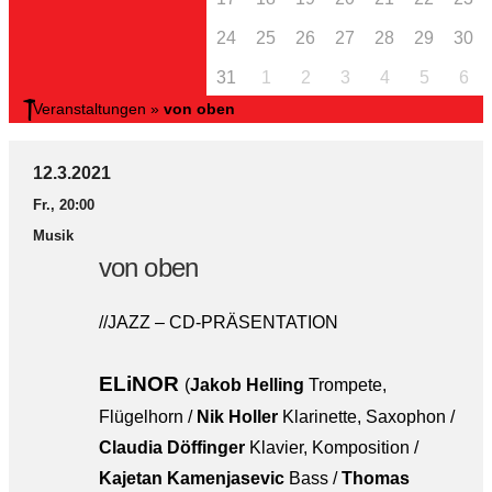
24
25
26
27
28
29
30
31
1
2
3
4
5
6
Veranstaltungen
»
von oben
12.3.2021
Fr., 20:00
Musik
von oben
//JAZZ – CD-PRÄSENTATION
ELiNOR
(
Jakob Helling
Trompete,
Flügelhorn /
Nik Holler
Klarinette, Saxophon /
Claudia Döffinger
Klavier, Komposition /
Kajetan Kamenjasevic
Bass /
Thomas