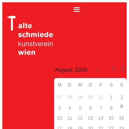
M
D
M
D
F
S
S
27
28
29
30
31
1
2
9
3
4
5
6
7
8
10
11
12
13
14
15
16
17
18
19
20
21
22
23