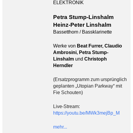
ELEKTRONIK
Petra Stump-Linshalm
Heinz-Peter Linshalm
Bassetthorn / Bassklarinette
Werke von
Beat Furrer, Claudio
Ambrosini, Petra Stump-
Linshalm
und
Christoph
Herndler
(Ersatzprogramm zum ursprünglich
geplanten „Utopian Parkway“ mit
Fie Schouten)
Live-Stream:
https://youtu.be/MWk3mejBp_M
mehr...