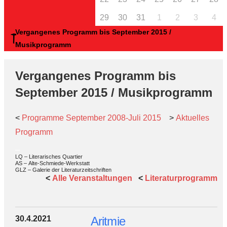
29
30
31
1
2
3
4
Vergangenes Programm bis September 2015 /
Musikprogramm
Vergangenes Programm bis
September 2015 / Musikprogramm
<
Programme September 2008-Juli 2015
>
Aktuelles
Programm
_
LQ – Literarisches Quartier
AS – Alte-Schmiede-Werkstatt
GLZ – Galerie der Literaturzeitschriften
<
Alle Veranstaltungen
<
Literaturprogramm
30.4.2021
Aritmie