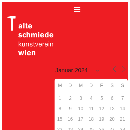
M
D
M
D
F
S
S
1
2
3
4
5
6
7
8
9
10
11
12
13
14
15
16
17
18
19
20
21
22
23
24
25
26
27
28