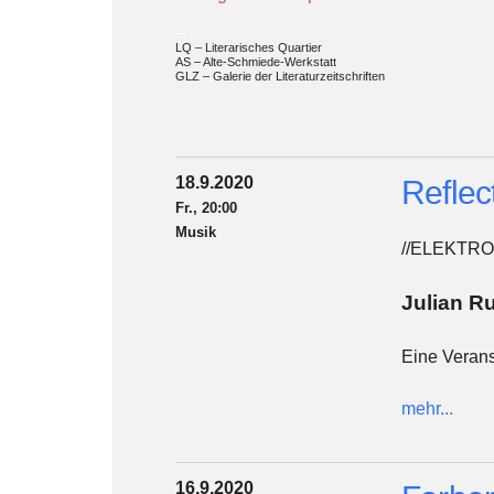
_
LQ – Literarisches Quartier
AS – Alte-Schmiede-Werkstatt
GLZ – Galerie der Literaturzeitschriften
18.9.2020
Reflec
Fr., 20:00
Musik
//ELEKTR
Julian R
Eine Verans
mehr...
16.9.2020