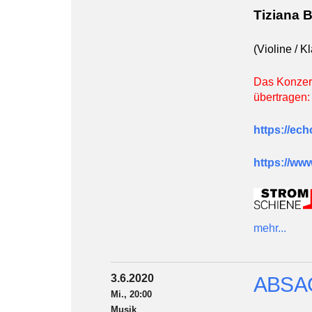
Tiziana 
(Violine /
Kl
Das Konzert
übertragen:
https://ec
https://ww
mehr...
3.6.2020
ABSAG
Mi., 20:00
Musik