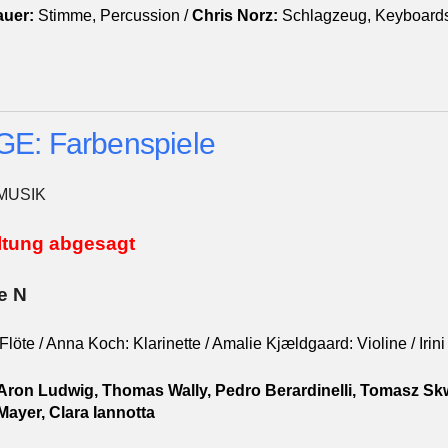
uer:
Stimme, Percussion /
Chris Norz:
Schlagzeug, Keyboard
E: Farbenspiele
MUSIK
ltung abgesagt
e N
Flöte / Anna Koch: Klarinette / Amalie Kjældgaard: Violine / Irini 
Aron Ludwig, Thomas Wally, Pedro Berardinelli, Tomasz Skw
Mayer, Clara Iannotta