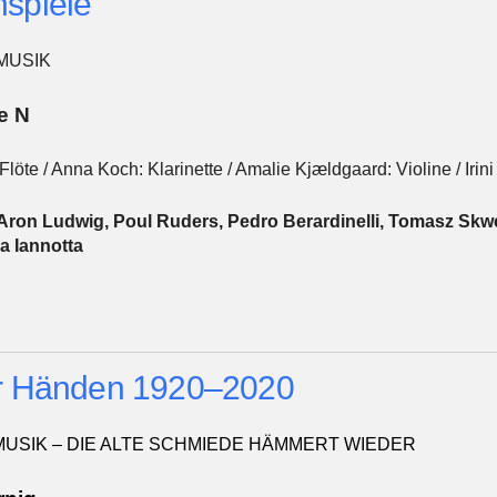
spiele
MUSIK
e N
Flöte / Anna Koch: Klarinette / Amalie Kjældgaard: Violine / Irini 
Aron Ludwig, Poul Ruders, Pedro Berardinelli, Tomasz Skwe
a Iannotta
er Händen 1920–2020
RMUSIK – DIE ALTE SCHMIEDE HÄMMERT WIEDER