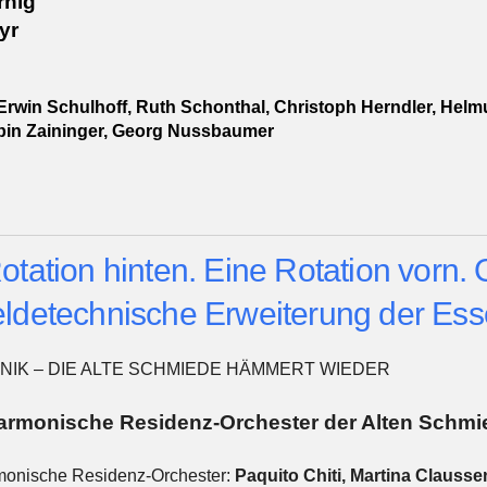
rnig
yr
Erwin Schulhoff, Ruth Schonthal, Christoph Herndler, Hel
bin Zaininger, Georg Nussbaumer
otation hinten. Eine Rotation vorn. 
ldetechnische Erweiterung der Esse
ONIK – DIE ALTE SCHMIEDE HÄMMERT WIEDER
armonische Residenz-Orchester der Alten Schmi
monische Residenz-Orchester:
Paquito Chiti, Martina Claussen