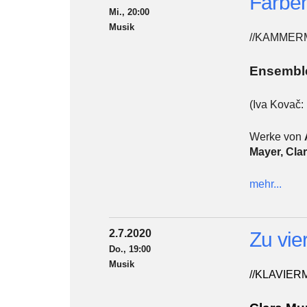
Farben
Mi., 20:00
Musik
//KAMMER
Ensembl
(Iva Kovač: 
Werke von
Mayer, Clar
mehr...
2.7.2020
Zu vi
Do., 19:00
Musik
//KLAVIE