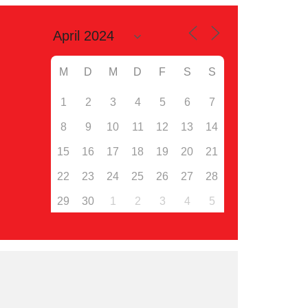
M
D
M
D
F
S
S
1
2
3
4
5
6
7
8
9
10
11
12
13
14
15
16
17
18
19
20
21
22
23
24
25
26
27
28
29
30
1
2
3
4
5