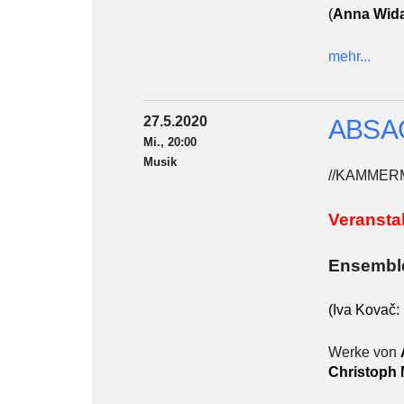
(
Anna Wida
mehr...
27.5.2020
ABSAG
Mi., 20:00
Musik
//KAMMER
Veransta
Ensembl
(Iva Kovač: 
Werke von
Christoph 