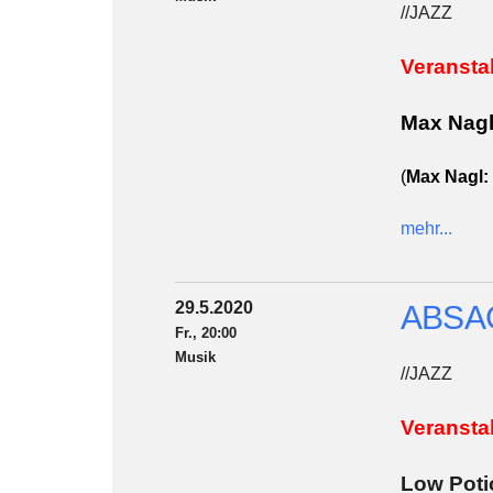
//JAZZ
Veransta
Max Nagl
(
Max Nagl:
mehr...
29.5.2020
ABSAG
Fr., 20:00
Musik
//JAZZ
Veransta
Low Poti