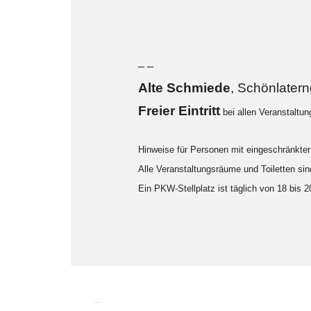
– –
Alte Sch
miede
, Schönlater
F
reier Eintritt
bei allen Veranstaltu
Hinweise für Personen mit eingeschränkter 
Alle Veranstaltungsräume und Toiletten sind
Ein PKW-Stellplatz ist täglich von 18 bis 
...