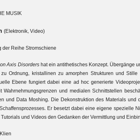
HE MUSIK
ch
(Elektronik, Video)
g der Reihe Stromschiene
ion Axis Disorders
hat ein antithetisches Konzept. Übergänge u
zu Ordnung, kristallinen zu amorphen Strukturen und Stil
uelle Ebene fungiert dabei eine ad hoc generierte Videoproje
it Wahrnehmungsgrenzen und medialen Schnittstellen beschäf
n und Data Moshing. Die Dekonstruktion des Materials und di
s Schaffensprozesses. Er besetzt dabei eine eigene spezielle N
r Tutorials und Videos den Gedanken der Vermittlung und Einbi
 Klien