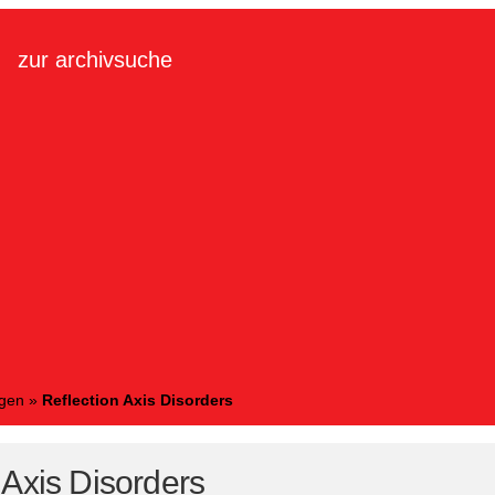
zur archivsuche
ngen
»
Reflection Axis Disorders
 Axis Disorders