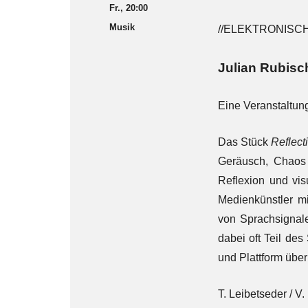
Fr., 20:00
Musik
//ELEKTRONISC
Julian Rubis
Eine Veranstaltun
Das Stück
Reflect
Geräusch, Chaos 
Reflexion und vis
Medienkünstler m
von Sprachsignale
dabei oft Teil de
und Plattform übe
T. Leibetseder / V.