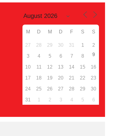
M
D
M
D
F
S
S
27
28
29
30
31
1
2
9
3
4
5
6
7
8
10
11
12
13
14
15
16
17
18
19
20
21
22
23
24
25
26
27
28
29
30
31
1
2
3
4
5
6