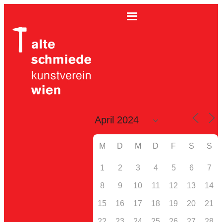
M
D
M
D
F
S
S
1
2
3
4
5
6
7
8
9
10
11
12
13
14
15
16
17
18
19
20
21
22
23
24
25
26
27
28