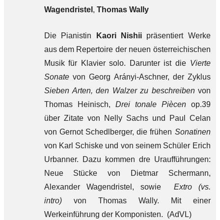
Wagendristel
,
Thomas Wally
Die Pianistin
Kaori Nishii
präsentiert Werke
aus dem Repertoire der neuen österreichischen
Musik für Klavier solo. Darunter ist die
Vierte
Sonate
von Georg Arányi-Aschner, der Zyklus
Sieben Arten, den Walzer zu beschreiben
von
Thomas Heinisch,
Drei tonale Piècen
op.39
über Zitate von Nelly Sachs und Paul Celan
von Gernot Schedlberger, die frühen
Sonatinen
von Karl Schiske und von seinem Schüler Erich
Urbanner. Dazu kommen dre Uraufführungen:
Neue Stücke von Dietmar Schermann,
Alexander Wagendristel, sowie
Extro (vs.
intro)
von Thomas Wally. Mit einer
Werkeinführung der Komponisten. (AdVL)