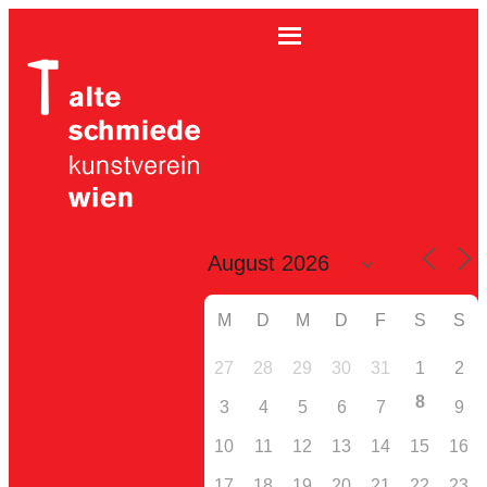
M
D
M
D
F
S
S
27
28
29
30
31
1
2
8
3
4
5
6
7
9
10
11
12
13
14
15
16
17
18
19
20
21
22
23