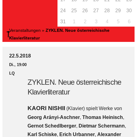
24
25
26
27
28
29
30
31
1
2
3
4
5
6
Veranstaltungen
»
ZYKLEN. Neue österreichische
Klavierliteratur
22.5.2018
Di., 19:00
LQ
ZYKLEN. Neue österreichische
Klavierliteratur
KAORI NISHII
(Klavier) spielt Werke von
Georg Arányi-Aschner
,
Thomas Heinisch
,
Gernot Schedlberger
,
Dietmar Schermann
,
Karl Schiske
,
Erich Urbanner
,
Alexander