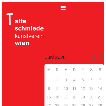
M
D
M
D
F
S
S
1
2
3
4
5
6
7
8
9
10
11
12
13
14
15
16
17
18
19
20
21
22
23
24
25
26
27
28