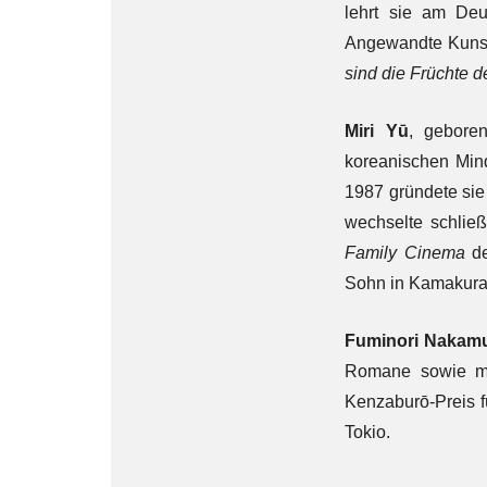
lehrt sie am Deu
Angewandte Kunst 
sind die Früchte 
Miri Yū
, gebore
koreanischen Mind
1987 gründete si
wechselte schließ
Family Cinema
de
Sohn in Kamakura
Fuminori Nakam
Romane sowie meh
Kenzaburō-Preis 
Tokio.