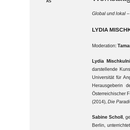
AS
Global und lokal 
LYDIA MISCHK
Moderation:
Tama
Lydia Mischkuln
darstellende Kun
Universität für A
Herausgeberin d
Österreichischer F
(2014),
Die Parad
Sabine Scholl
, g
Berlin, unterrich