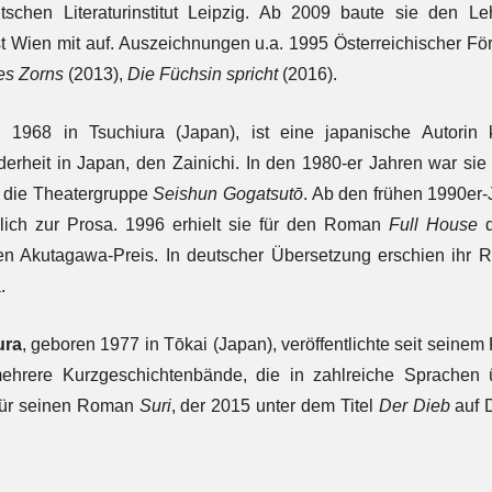
tschen Literaturinstitut Leipzig. Ab 2009 baute sie den Le
Wien mit auf. Auszeichnungen u.a. 1995 Österreichischer Förder
des Zorns
(2013),
Die Füchsin spricht
(2016).
n 1968 in Tsuchiura (Japan), ist eine japanische Autori
erheit in Japan, den Zainichi. In den 1980-er Jahren war sie
e die Theatergruppe
Seishun Gogatsutō
. Ab den frühen 1990er-
lich zur Prosa. 1996 erhielt sie für den Roman
Full House
d
n Akutagawa-Preis. In deutscher Übersetzung erschien ihr
.
ura
, geboren 1977 in Tōkai (Japan), veröffentlichte seit sein
rere Kurzgeschichtenbände, die in zahlreiche Sprachen ü
für seinen Roman
Suri
, der 2015 unter dem Titel
Der Dieb
auf D