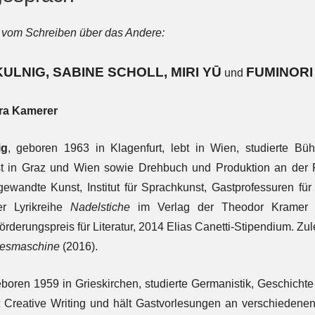
– vom Schreiben über das Andere:
ULNIG, SABINE SCHOLL, MIRI YŪ
FUMINOR
und
ra Kamerer
ig
, geboren 1963 in Klagenfurt, lebt in Wien, studierte B
st in Graz und Wien sowie Drehbuch und Produktion an der 
ngewandte Kunst, Institut für Sprachkunst, Gastprofessuren fü
er Lyrikreihe
Nadelstiche
im Verlag der Theodor Kramer G
örderungspreis für Literatur, 2014 Elias Canetti-Stipendium. Zu
iesmaschine
(2016).
eboren 1959 in Grieskirchen, studierte Germanistik, Geschicht
tet Creative Writing und hält Gastvorlesungen an verschiedenen