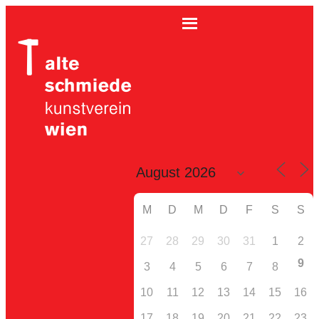
M
D
M
D
F
S
S
27
28
29
30
31
1
2
9
3
4
5
6
7
8
10
11
12
13
14
15
16
17
18
19
20
21
22
23