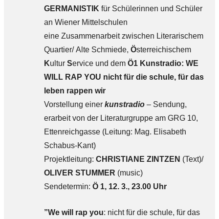
GERMANISTIK
für Schülerinnen und Schüler
an Wiener Mittelschulen
eine Zusammenarbeit zwischen Literarischem
Quartier/ Alte Schmiede,
Ö
sterreichischem
K
ultur
S
ervice und dem
Ö1 Kunstradio:
WE
WILL RAP YOU nicht für die schule, für das
leben rappen wir
Vorstellung einer
kunstradio
– Sendung,
erarbeit von der Literaturgruppe am GRG 10,
Ettenreichgasse (Leitung: Mag. Elisabeth
Schabus-Kant)
Projektleitung:
CHRISTIANE ZINTZEN
(Text)/
OLIVER STUMMER
(music)
Sendetermin:
Ö 1, 12. 3., 23.00 Uhr
”We will rap you
: nicht für die schule, für das