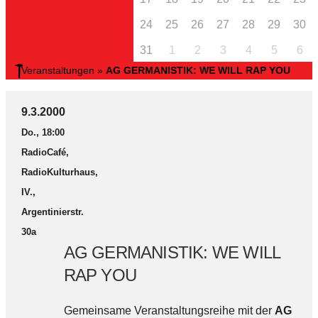
24
25
26
27
28
29
30
31
1
2
3
4
5
6
Veranstaltungen
»
AG GERMANISTIK: WE WILL RAP YOU
9.3.2000
Do., 18:00
RadioCafé,
RadioKulturhaus,
IV.,
Argentinierstr.
30a
AG GERMANISTIK: WE WILL
RAP YOU
Gemeinsame Veranstaltungsreihe mit der
AG