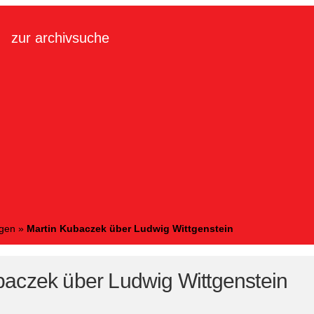
zur archivsuche
ngen
»
Martin Kubaczek über Ludwig Wittgenstein
baczek über Ludwig Wittgenstein