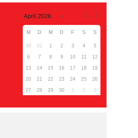
M
D
M
D
F
S
S
30
31
1
2
3
4
5
6
7
8
9
10
11
12
13
14
15
16
17
18
19
20
21
22
23
24
25
26
27
28
29
30
1
2
3