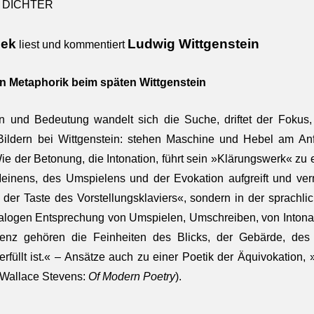
T DICHTER
zek
Ludwig Wittgenstein
liest und kommentiert
n Metaphorik beim späten Wittgenstein
n und Bedeutung wandelt sich die Suche, driftet der Fokus,
Bildern bei Wittgenstein: stehen Maschine und Hebel am An
 Wie der Betonung, die Intonation, führt sein »Klärungswerk« z
einens, des Umspielens und der Evokation aufgreift und verm
der Taste des Vorstellungsklaviers«, sondern in der sprachli
nalogen Entsprechung von Umspielen, Umschreiben, von Intona
nz gehören die Feinheiten des Blicks, der Gebärde, des 
füllt ist.« – Ansätze auch zu einer Poetik der Äquivokation, »
 (Wallace Stevens:
Of Modern Poetry
).