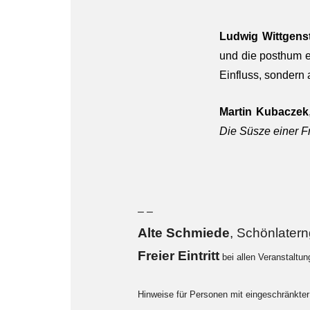
Ludwig Wittgens
und die posthum 
Einfluss, sondern 
Martin Kubaczek
Die Süsze einer F
– –
Alte Sch
miede
, Schönlater
F
reier Eintritt
bei allen Veranstaltu
Hinweise für Personen mit eingeschränkter 