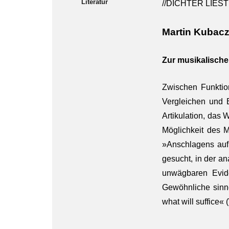
Literatur
//DICHTER LIES
Martin Kubac
Zur musikalische
Zwischen Funktio
Vergleichen und 
Artikulation, das
Möglichkeit des M
»Anschlagens auf 
gesucht, in der a
unwägbaren Evide
Gewöhnliche sinner
what will suffice«