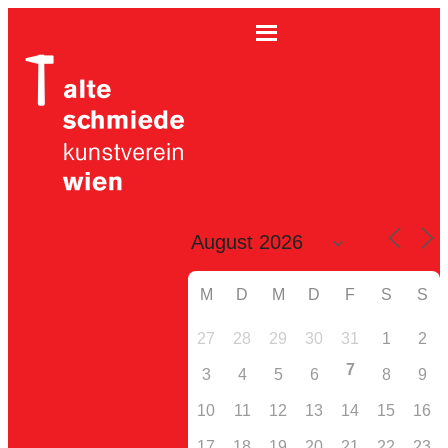
M
D
M
D
F
S
S
27
28
29
30
31
1
2
7
3
4
5
6
8
9
10
11
12
13
14
15
16
17
18
19
20
21
22
23