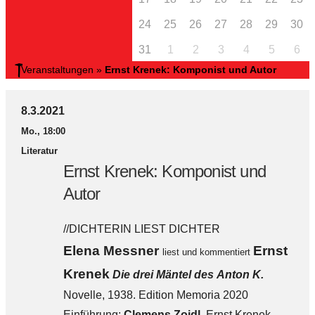
24
25
26
27
28
29
30
31
1
2
3
4
5
6
Veranstaltungen
»
Ernst Krenek: Komponist und Autor
8.3.2021
Mo., 18:00
Literatur
Ernst Krenek: Komponist und
Autor
//DICHTERIN LIEST DICHTER
Elena Messner
Ernst
liest und kommentiert
Krenek
Die drei Mäntel des Anton K.
Novelle, 1938. Edition Memoria 2020
Einführung:
Clemens Zoidl,
Ernst Krenek