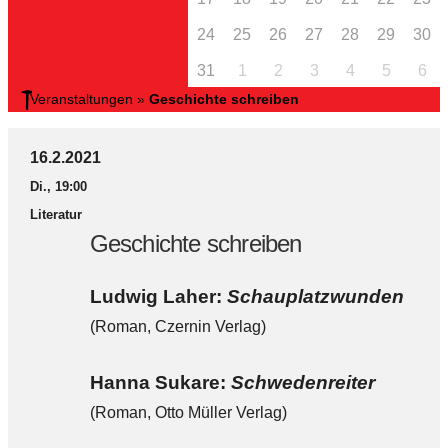
24
25
26
27
28
29
30
31
1
2
3
4
5
6
Veranstaltungen
»
Geschichte schreiben
16.2.2021
Di., 19:00
Literatur
Geschichte schreiben
Ludwig Laher:
Schauplatzwunden
(Roman, Czernin Verlag)
Hanna Sukare:
Schwedenreiter
(Roman, Otto Müller Verlag)