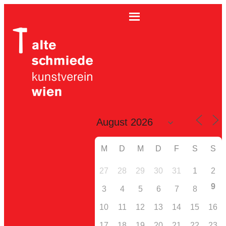
M
D
M
D
F
S
S
27
28
29
30
31
1
2
9
3
4
5
6
7
8
10
11
12
13
14
15
16
17
18
19
20
21
22
23