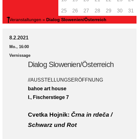
25
26
27
28
29
30
31
Veranstaltungen
»
Dialog Slowenien/Österreich
8.2.2021
Mo., 16:00
Vernissage
Dialog Slowenien/Österreich
//AUSSTELLUNGSERÖFFNUNG
bahoe art house
I., Fischerstiege 7
Cvetka Hojnik:
Črna in rdeča /
Schwarz und Rot