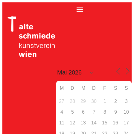
M
D
M
D
F
S
S
27
28
29
30
1
2
3
4
5
6
7
8
9
10
11
12
13
14
15
16
17
18
19
20
21
22
23
24