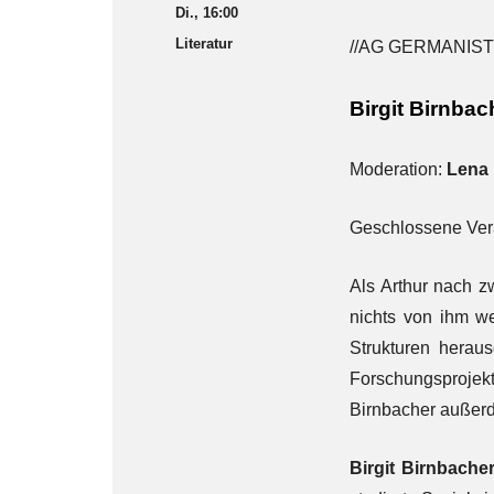
Di., 16:00
Literatur
//AG GERMANIS
Birgit Birnbac
Moderation:
Lena
Geschlossene Vera
Als Arthur nach zw
nichts von ihm we
Strukturen heraus
Forschungsprojekt
Birnbacher außerde
Birgit Birnbache