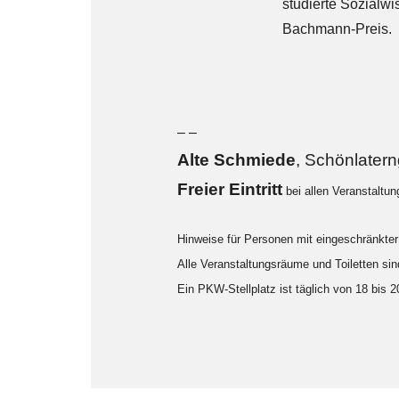
studierte Sozialw
Bachmann-Preis.
– –
Alte Sch
miede
, Schönlater
F
reier Eintritt
bei allen Veranstaltu
Hinweise für Personen mit eingeschränkter 
Alle Veranstaltungsräume und Toiletten sind
Ein PKW-Stellplatz ist täglich von 18 bis 