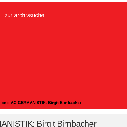
zur archivsuche
ngen
»
AG GERMANISTIK: Birgit Birnbacher
ISTIK: Birgit Birnbacher