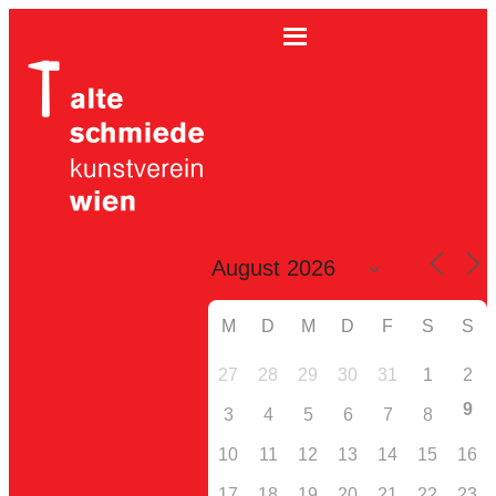
M
D
M
D
F
S
S
27
28
29
30
31
1
2
9
3
4
5
6
7
8
10
11
12
13
14
15
16
17
18
19
20
21
22
23