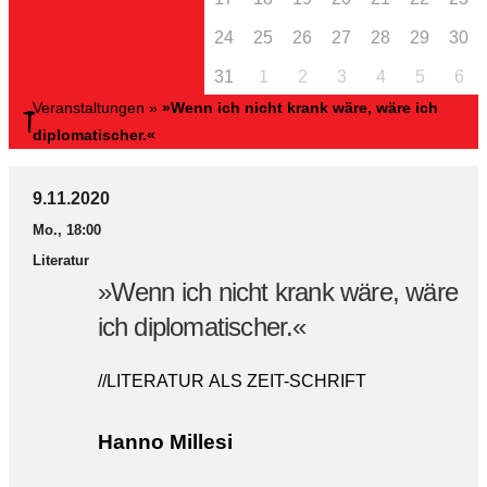
24
25
26
27
28
29
30
31
1
2
3
4
5
6
Veranstaltungen
»
»Wenn ich nicht krank wäre, wäre ich
diplomatischer.«
9.11.2020
Mo., 18:00
Literatur
»Wenn ich nicht krank wäre, wäre
ich diplomatischer.«
//LITERATUR ALS ZEIT-SCHRIFT
Hanno Millesi