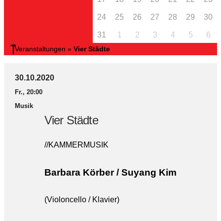
24
25
26
27
28
29
30
31
1
2
3
4
5
6
Veranstaltungen
»
Vier Städte
30.10.2020
Fr., 20:00
Musik
Vier Städte
//KAMMERMUSIK
Barbara Körber /
Suyang Kim
(Violoncello / Klavier)