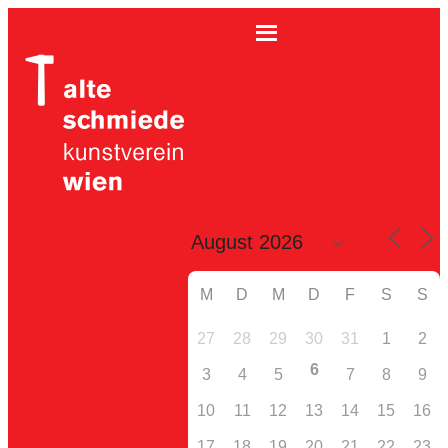
M
D
M
D
F
S
S
27
28
29
30
31
1
2
6
3
4
5
7
8
9
10
11
12
13
14
15
16
17
18
19
20
21
22
23