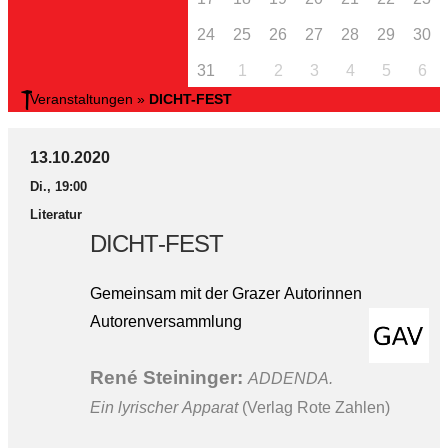
24
25
26
27
28
29
30
31
1
2
3
4
5
6
Veranstaltungen
»
DICHT-FEST
13.10.2020
Di., 19:00
Literatur
DICHT-FEST
Gemeinsam mit der Grazer Autorinnen
Autorenversammlung
René Steininger
:
ADDENDA.
Ein lyrischer Apparat
(Verlag Rote Zahlen)