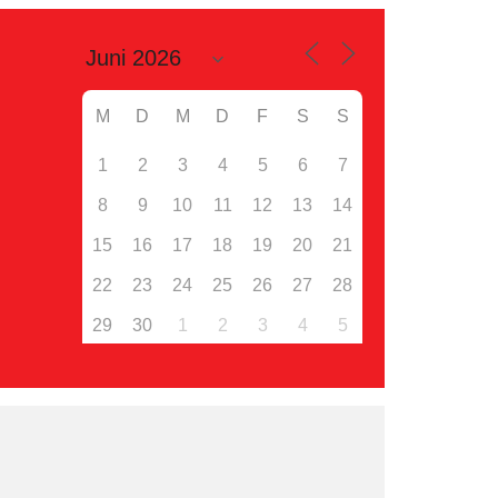
M
D
M
D
F
S
S
1
2
3
4
5
6
7
8
9
10
11
12
13
14
15
16
17
18
19
20
21
22
23
24
25
26
27
28
29
30
1
2
3
4
5