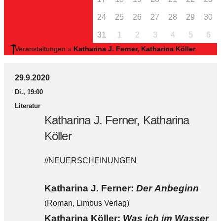
24
25
26
27
28
29
30
31
1
2
3
4
5
6
Veranstaltungen
»
Katharina J. Ferner, Katharina Köller
29.9.2020
Di., 19:00
Literatur
Katharina J. Ferner, Katharina
Köller
//NEUERSCHEINUNGEN
Katharina J. Ferner:
Der Anbeginn
(Roman, Limbus Verlag)
Katharina Köller:
Was ich im Wasser