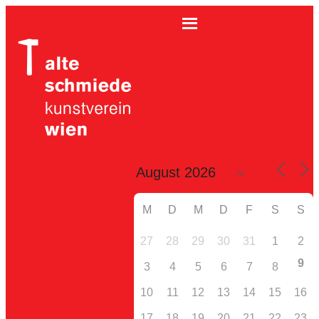
M
D
M
D
F
S
S
27
28
29
30
31
1
2
9
3
4
5
6
7
8
10
11
12
13
14
15
16
17
18
19
20
21
22
23