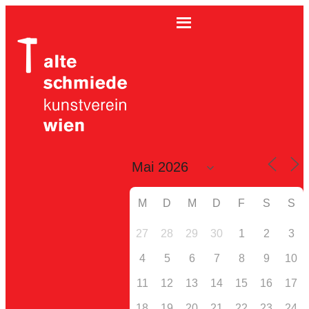
M
D
M
D
F
S
S
27
28
29
30
1
2
3
4
5
6
7
8
9
10
11
12
13
14
15
16
17
18
19
20
21
22
23
24