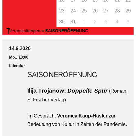
23
24
25
26
27
28
29
30
31
1
2
3
4
5
Veranstaltungen
»
SAISONERÖFFNUNG
14.9.2020
Mo., 19:00
Literatur
SAISONERÖFFNUNG
Ilija Trojanow:
Doppelte Spur
(
Roman,
S. Fischer Verlag)
Im Gespräch:
Veronica Kaup-Hasler
zur
Bedeutung von Kultur in Zeiten der Pandemie.