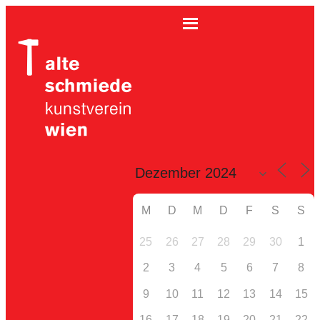
M
D
M
D
F
S
S
25
26
27
28
29
30
1
2
3
4
5
6
7
8
9
10
11
12
13
14
15
16
17
18
19
20
21
22