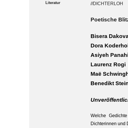
Literatur
//DICHTERLOH
Poetische Blit
Bisera Dakov
Dora Koderho
Asiyeh Panah
Laurenz Rogi
Maë Schwing
Benedikt Stei
Unveröffentlic
Welche Gedichte 
Dichterinnen und 