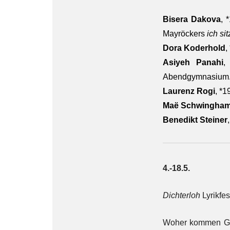
Bisera Dakova
, 
Mayröckers
ich s
Dora Koderhold
,
Asiyeh Panahi
,
Abendgymnasium
Laurenz Rogi
, *1
Maë Schwingha
Benedikt Steiner
4.-18.5.
Dichterloh
Lyrikfes
Woher kommen Ged