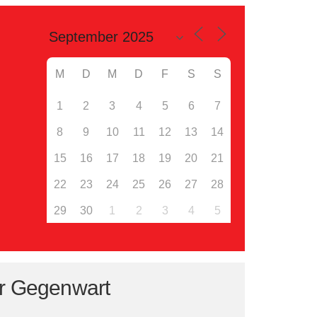
M
D
M
D
F
S
S
1
2
3
4
5
6
7
8
9
10
11
12
13
14
15
16
17
18
19
20
21
22
23
24
25
26
27
28
29
30
1
2
3
4
5
er Gegenwart