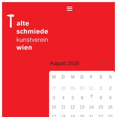
M
D
M
D
F
S
S
27
28
29
30
31
1
2
7
3
4
5
6
8
9
10
11
12
13
14
15
16
17
18
19
20
21
22
23