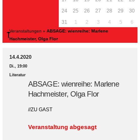
24
25
26
27
28
29
30
31
1
2
3
4
5
6
Veranstaltungen
»
ABSAGE: wienreihe: Marlene
Hachmeister, Olga Flor
14.4.2020
Di., 19:00
Literatur
ABSAGE: wienreihe: Marlene
Hachmeister, Olga Flor
//ZU GAST
Veranstaltung abgesagt