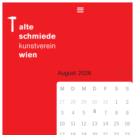
M
D
M
D
F
S
S
27
28
29
30
31
1
2
6
3
4
5
7
8
9
10
11
12
13
14
15
16
17
18
19
20
21
22
23