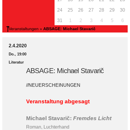
24
25
26
27
28
29
30
31
1
2
3
4
5
6
Veranstaltungen
»
ABSAGE: Michael Stavarič
2.4.2020
Do., 19:00
Literatur
ABSAGE: Michael Stavarič
//NEUERSCHEINUNGEN
Veranstaltung abgesagt
Michael Stavarič:
Fremdes Licht
Roman, Luchterhand