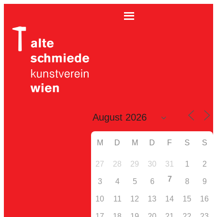
M
D
M
D
F
S
S
27
28
29
30
31
1
2
7
3
4
5
6
8
9
10
11
12
13
14
15
16
17
18
19
20
21
22
23