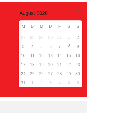
M
D
M
D
F
S
S
27
28
29
30
31
1
2
8
3
4
5
6
7
9
10
11
12
13
14
15
16
17
18
19
20
21
22
23
24
25
26
27
28
29
30
31
1
2
3
4
5
6