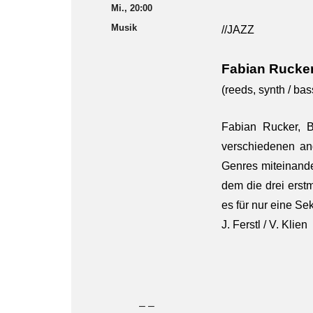
Mi., 20:00
Musik
//JAZZ
Fabian Rucker
(reeds, synth / bas
Fabian Rucker, B
verschiedenen an
Genres miteinande
dem die drei erst
es für nur eine S
J. Ferstl / V. Klien
– –