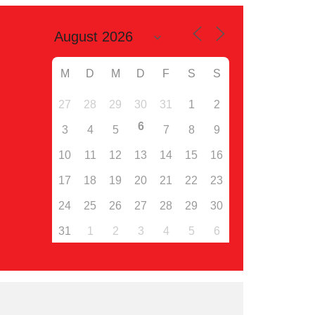
M
D
M
D
F
S
S
27
28
29
30
31
1
2
6
3
4
5
7
8
9
10
11
12
13
14
15
16
17
18
19
20
21
22
23
24
25
26
27
28
29
30
31
1
2
3
4
5
6