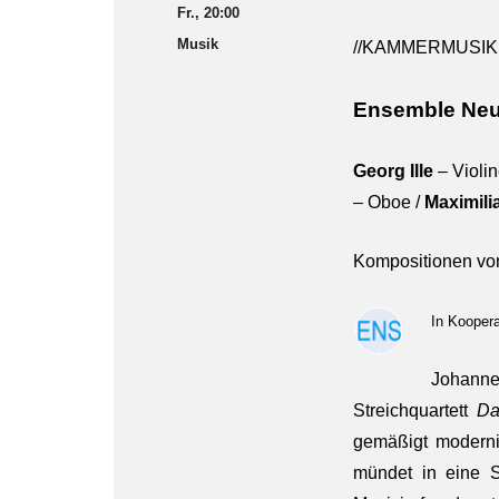
Fr., 20:00
Musik
//KAMMERMUSIK
Ensemble Neu
Georg Ille
– Violin
– Oboe /
Maximili
Kompositionen v
In Kooper
Johanne
Streichquartett
Da
gemäßigt modernis
mündet in eine S