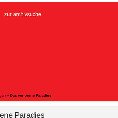
zur archivsuche
ngen
»
Das verlorene Paradies
rene Paradies