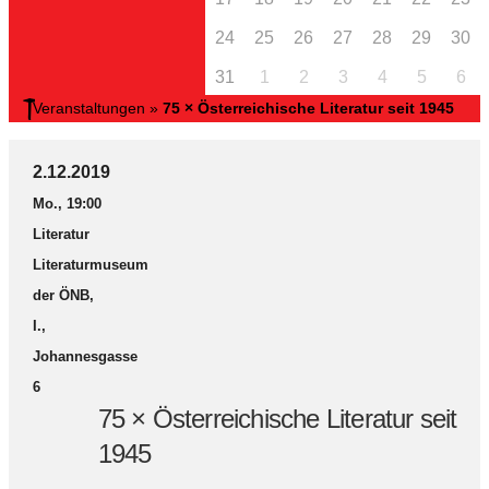
24
25
26
27
28
29
30
31
1
2
3
4
5
6
Veranstaltungen
»
75 × Österreichische Literatur seit 1945
2.12.2019
Mo., 19:00
Literatur
Literaturmuseum
der ÖNB,
I.,
Johannesgasse
6
75 × Österreichische Literatur seit
1945