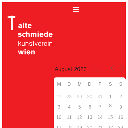
M
D
M
D
F
S
S
27
28
29
30
31
1
2
8
3
4
5
6
7
9
10
11
12
13
14
15
16
17
18
19
20
21
22
23