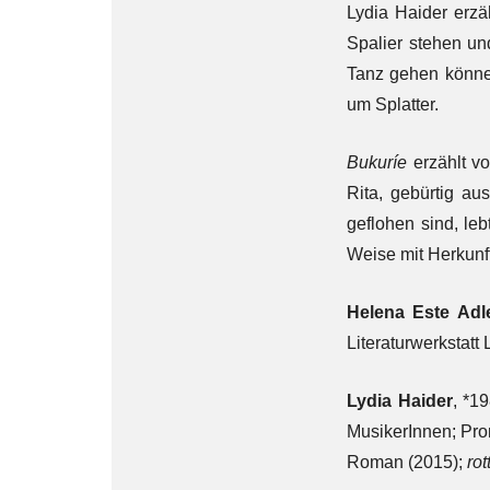
Lydia Haider erzä
Spalier stehen un
Tanz gehen können
um Splatter.
Bukuríe
erzählt v
Rita, gebürtig au
geflohen sind, leb
Weise mit Herkunf
Helena Este Adl
Literaturwerkstatt 
Lydia Haider
, *1
MusikerInnen; Pro
Roman (2015);
rot