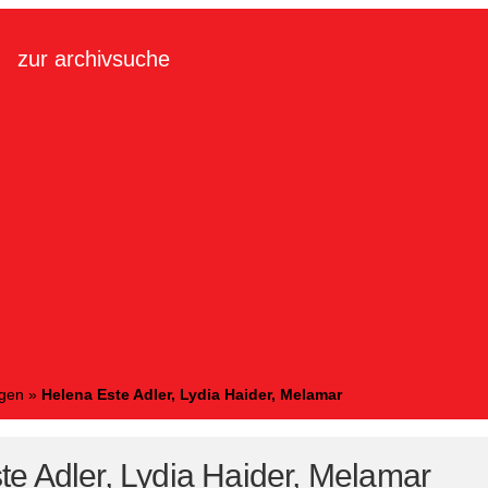
zur archivsuche
ngen
»
Helena Este Adler, Lydia Haider, Melamar
te Adler, Lydia Haider, Melamar