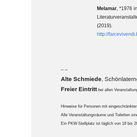
Melamar
, *1976 
Literaturveranstal
(2019).
http://farcevivendi
– –
Alte Sch
miede
, Schönlater
F
reier Eintritt
bei allen Veranstaltu
Hinweise für Personen mit eingeschränkter 
Alle Veranstaltungsräume und Toiletten sind
Ein PKW-Stellplatz ist täglich von 18 bis 