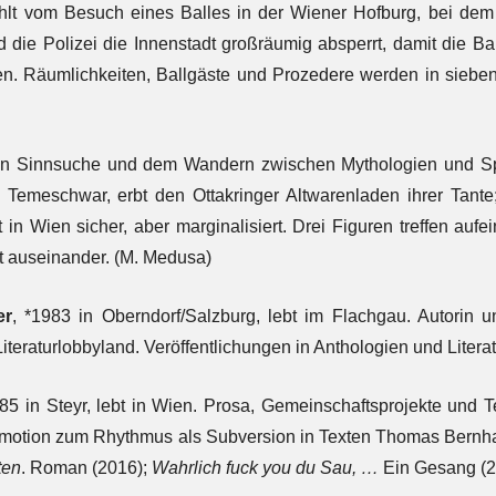
hlt vom Besuch eines Balles in der Wiener Hofburg, bei dem
d die Polizei die Innenstadt großräumig absperrt, damit die 
. Räumlichkeiten, Ballgäste und Prozedere werden in sieben
on Sinnsuche und dem Wandern zwischen Mythologien und Spr
s Temeschwar, erbt den Ottakringer Altwarenladen ihrer Tant
t in Wien sicher, aber marginalisiert. Drei Figuren treffen auf
t auseinander. (M. Medusa)
er
, *1983 in Oberndorf/Salzburg, lebt im Flachgau. Autorin u
Literaturlobbyland. Veröffentlichungen in Anthologien und Literat
985 in Steyr, lebt in Wien. Prosa, Gemeinschaftsprojekte und 
motion zum Rhythmus als Subversion in Texten Thomas Bernha
ten
. Roman (2016);
Wahrlich fuck you du Sau, …
Ein Gesang (2