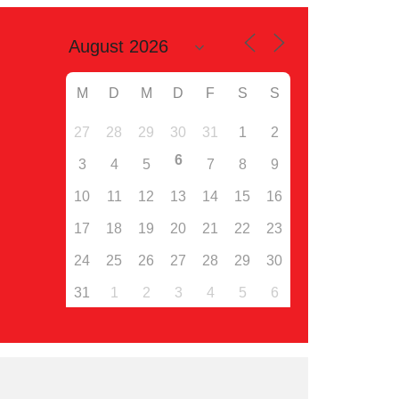
M
D
M
D
F
S
S
27
28
29
30
31
1
2
6
3
4
5
7
8
9
10
11
12
13
14
15
16
17
18
19
20
21
22
23
24
25
26
27
28
29
30
31
1
2
3
4
5
6