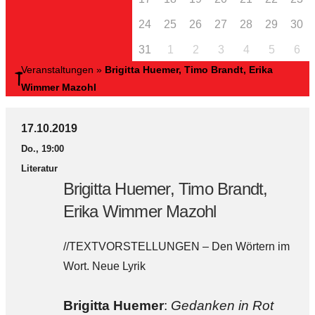
24
25
26
27
28
29
30
31
1
2
3
4
5
6
Veranstaltungen
»
Brigitta Huemer, Timo Brandt, Erika
Wimmer Mazohl
17.10.2019
Do., 19:00
Literatur
Brigitta Huemer, Timo Brandt,
Erika Wimmer Mazohl
//TEXTVORSTELLUNGEN – Den Wörtern im
Wort. Neue Lyrik
Brigitta Huemer
:
Gedanken in Rot