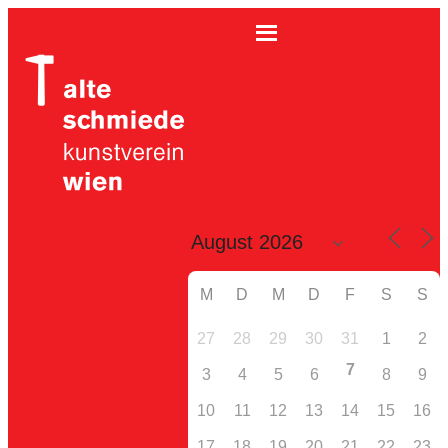
M
D
M
D
F
S
S
27
28
29
30
31
1
2
7
3
4
5
6
8
9
10
11
12
13
14
15
16
17
18
19
20
21
22
23