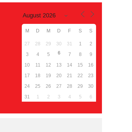
M
D
M
D
F
S
S
27
28
29
30
31
1
2
6
3
4
5
7
8
9
10
11
12
13
14
15
16
17
18
19
20
21
22
23
24
25
26
27
28
29
30
31
1
2
3
4
5
6