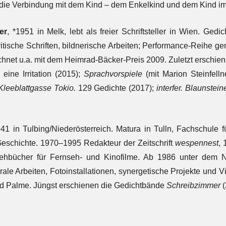
 die Verbindung mit dem Kind – dem Enkelkind und dem Kind im 
er
,
*1951 in Melk, lebt als freier Schriftsteller in Wien. Ged
mkritische Schriften, bildnerische Arbeiten; Performance-Reihe 
chnet u.a. mit dem Heimrad-Bäcker-Preis 2009. Zuletzt erschie
eine Irritation (2015);
Sprachvorspiele
(mit Marion Steinfelln
Kleeblattgasse Tokio.
129 Gedichte (2017);
interfer. Blaunstei
941 in Tulbing/Niederösterreich.
Matura in Tulln,
Fachschule f
eschichte. 1970–1995 Redakteur der Zeitschrift
wespennest
, 
ehbücher für Fernseh- und Kinofilme. Ab 1986 unter dem Na
rale Arbeiten, Fotoinstallationen, synergetische Projekte und 
ud Palme. Jüngst erschienen die Gedichtbände
Schreibzimmer
(