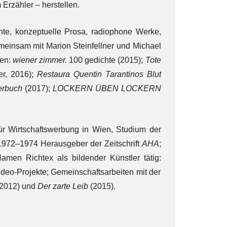
Erzähler – herstellen.
ichte, konzeptuelle Prosa, radiophone Werke,
gemeinsam mit Marion Steinfellner und Michael
nen:
wiener zimmer.
100 gedichte (2015);
Tote
er, 2016);
Restaura Quentin Tarantinos Blut
nerbuch
(2017);
LOCKERN ÜBEN LOCKERN
ür Wirtschaftswerbung in Wien, Studium der
1972–1974 Herausgeber der Zeitschrift
AHA
;
men Richtex als bildender Künstler tätig:
Video-Projekte; Gemeinschaftsarbeiten mit der
2012) und
Der zarte Leib
(2015).