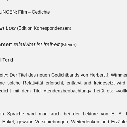
NGEN: Film – Gedichte
An Lois
(Edition Korrespondenzen)
mmer
:
relativität ist freiheit
(Klever)
l Terkl
reiheit«: Der Titel des neuen Gedichtbands von Herbert J. Wimmer
e solche Relativität erforscht, entlarvt und freigesetzt wir
edicht mit dem Titel »tendenzbeobachtung« heißt es: »vol
 von Sprache wird man auch bei der Lektüre von E. A. 
Enkel, gewahr. Verschiebungen, Weiterdenken und Erzählen 