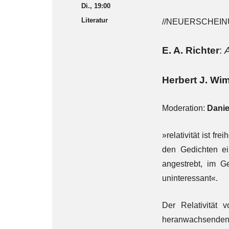
Di., 19:00
Literatur
//NEUERSCHEINU
E. A. Richter
:
Herbert J. Wi
Moderation:
Danie
»relativität ist f
den Gedichten ein
angestrebt, im G
uninteressant«.
Der Relativität
heranwachsenden 