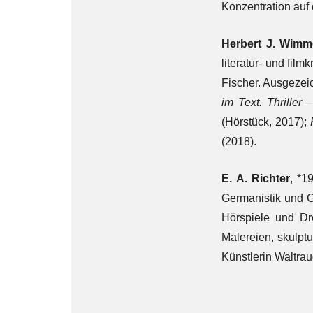
Konzentration auf
Herbert J. Wimm
literatur- und fil
Fischer. Ausgezei
im Text. Thriller
– 
(Hörstück, 2017);
(2018).
E. A. Richter
, *1
Germanistik und G
Hörspiele und Dr
Malereien, skulptu
Künstlerin Waltra