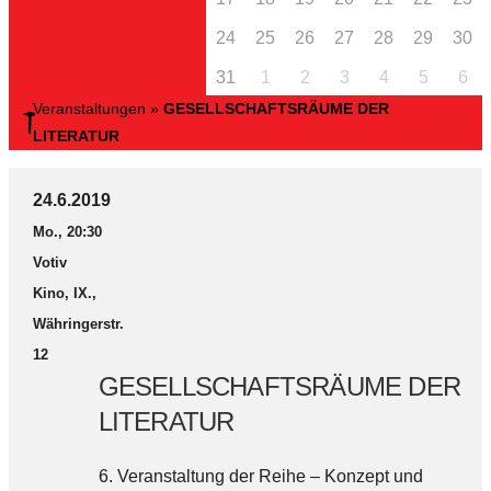
24
25
26
27
28
29
30
31
1
2
3
4
5
6
Veranstaltungen
»
GESELLSCHAFTSRÄUME DER
LITERATUR
24.6.2019
Mo., 20:30
Votiv
Kino, IX.,
Währingerstr.
12
GESELLSCHAFTSRÄUME DER
LITERATUR
6. Veranstaltung der Reihe – Konzept und