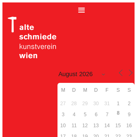
M
D
M
D
F
S
S
27
28
29
30
31
1
2
8
3
4
5
6
7
9
10
11
12
13
14
15
16
17
18
19
20
21
22
23