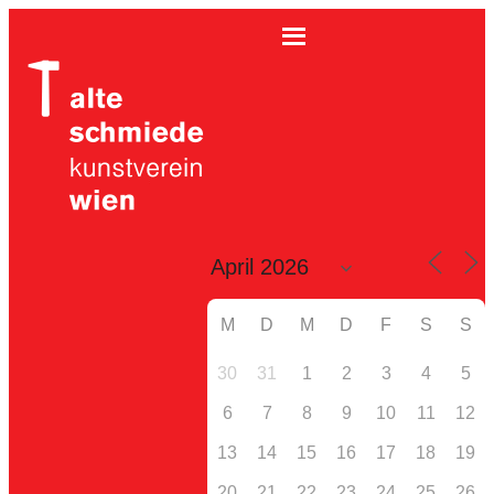
M
D
M
D
F
S
S
30
31
1
2
3
4
5
6
7
8
9
10
11
12
13
14
15
16
17
18
19
20
21
22
23
24
25
26