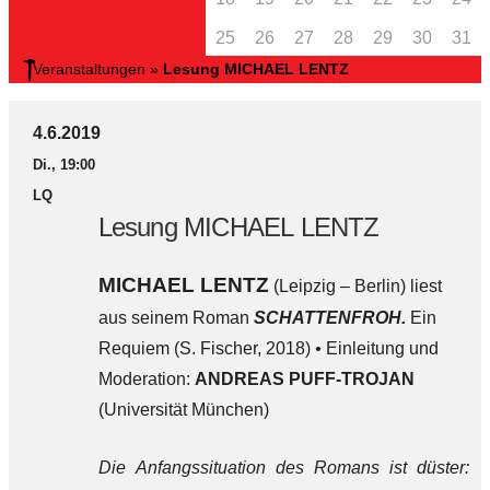
25
26
27
28
29
30
31
Veranstaltungen
»
Lesung MICHAEL LENTZ
4.6.2019
Di., 19:00
LQ
Lesung MICHAEL LENTZ
MICHAEL LENTZ
(Leipzig – Berlin) liest
aus seinem Roman
SCHATTENFROH.
Ein
Requiem (S. Fischer, 2018)
•
Einleitung und
Moderation:
ANDREAS PUFF-TROJAN
(Universität München)
Die Anfangssituation des Romans ist düster: