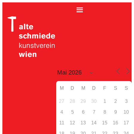
M
D
M
D
F
S
S
27
28
29
30
1
2
3
4
5
6
7
8
9
10
11
12
13
14
15
16
17
18
19
20
21
22
23
24