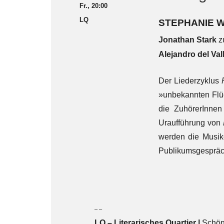
Fr., 20:00
LQ
STEPHANIE W
Jonathan Stark
z
Alejandro del Val
Der Liederzyklus
»unbekannten Flüc
die ZuhörerInnen
Uraufführung von
werden die Musik
Publikumsgespräch
– –
LQ
–
Literarisches Quartier |
Schön