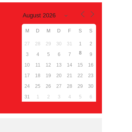
M
D
M
D
F
S
S
27
28
29
30
31
1
2
8
3
4
5
6
7
9
10
11
12
13
14
15
16
17
18
19
20
21
22
23
24
25
26
27
28
29
30
31
1
2
3
4
5
6