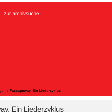
zur archivsuche
ngen
»
Passageway. Ein Liederzyklus
y. Ein Liederzyklus