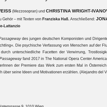
EISS
CHRISTINA WRIGHT-IVANO
(Mezzosopran) und
JON
u Gehör – mit Texten von
Franziska Haß.
Anschließend:
le-Lattanzio
Passageway
des jungen deutschen Komponisten und Dirigent
htling«. Die psychische Verfassung von Menschen auf der Fluc
 durch unterschiedliche Facetten der Verwirrung, Trostlosi
Passageway
fand 2017 in The National Opera Center America i
erInnen der Premiere das Werk zum ersten Mal in Österreich
 über seine Ideen und Motivationen erzählen. (Alejandro del Va
laterngasse 9, 1010 Wien