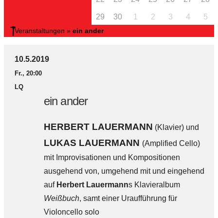
29
30
1
2
3
4
5
Veranstaltungen
»
ein ander
10.5.2019
Fr., 20:00
LQ
ein ander
HERBERT LAUERMANN
(Klavier) und
LUKAS LAUERMANN
(Amplified Cello)
mit Improvisationen und Kompositionen
ausgehend von, umgehend mit und eingehend
auf
Herbert Lauermann
s Klavieralbum
Weißbuch
, samt einer Uraufführung für
Violoncello solo