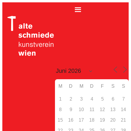
M
D
M
D
F
S
S
1
2
3
4
5
6
7
8
9
10
11
12
13
14
15
16
17
18
19
20
21
22
23
24
25
26
27
28