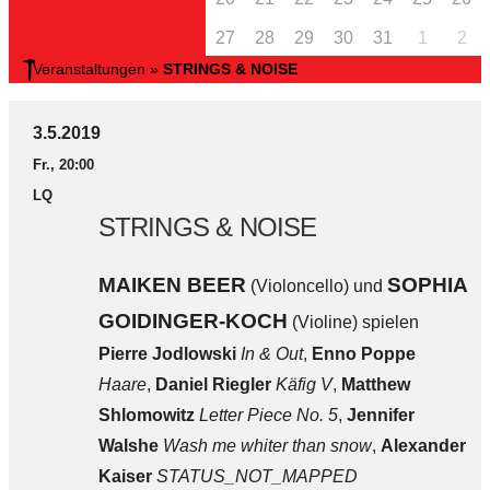
27
28
29
30
31
1
2
Veranstaltungen
»
STRINGS & NOISE
3.5.2019
Fr., 20:00
LQ
STRINGS & NOISE
MAIKEN BEER
SOPHIA
(Violoncello) und
GOIDINGER-KOCH
(Violine) spielen
Pierre Jodlowski
In & Out
,
Enno Poppe
Haare
,
Daniel Riegler
Käfig V
,
Matthew
Shlomowitz
Letter Piece No. 5
,
Jennifer
Walshe
Wash me whiter than snow
,
Alexander
Kaiser
STATUS_NOT_MAPPED