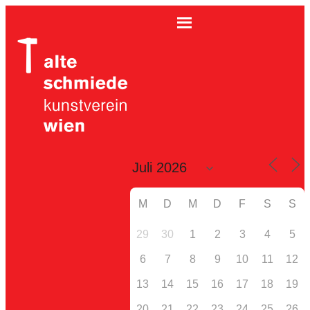
M
D
M
D
F
S
S
29
30
1
2
3
4
5
6
7
8
9
10
11
12
13
14
15
16
17
18
19
20
21
22
23
24
25
26