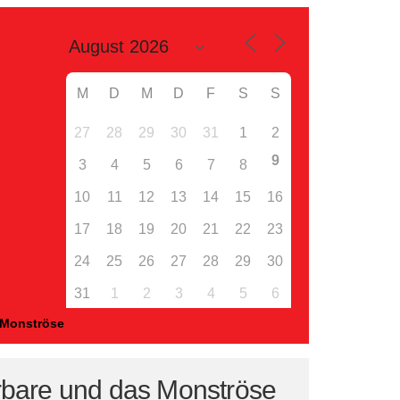
M
D
M
D
F
S
S
27
28
29
30
31
1
2
9
3
4
5
6
7
8
10
11
12
13
14
15
16
17
18
19
20
21
22
23
24
25
26
27
28
29
30
31
1
2
3
4
5
6
 Monströse
rbare und das Monströse