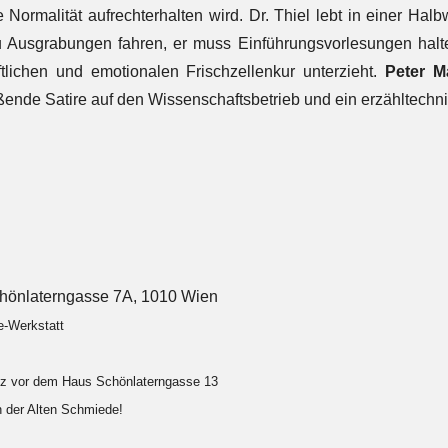
 Normalität aufrechterhalten wird. Dr. Thiel lebt in einer Hal
zu Ausgrabungen fahren, er muss Einführungsvorlesungen hal
tlichen und emotionalen Frischzellenkur unterzieht.
Peter M
ißende Satire auf den Wissenschaftsbetrieb und ein erzähltechni
hönlaterngasse 7A, 1010 Wien
e-Werkstatt
atz vor dem Haus Schönlaterngasse 13
in der Alten Schmiede!