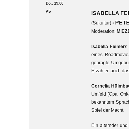
Do., 19:00
AS
ISABELLA FE
PET
(Sukultur) •
Moderation:
MIEZ
Isabella Feimer
s
eines Roadmovies
geprägte Umgebung
Erzähler, auch das
Cornelia Hülmba
Umfeld (Opa, Onke
bekanntem Sprachm
Spiel der Macht.
Ein alternder und