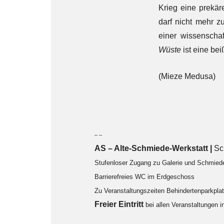
Krieg eine prekäre
darf nicht mehr 
einer wissenschaf
Wüste
ist eine be
(Mieze Medusa)
– –
AS – Alte-Schmiede-Werkstatt |
Sc
Stufenloser Zugang zu Galerie und Schmied
Barrierefreies WC im Erdgeschoss
Zu Veranstaltungszeiten Behindertenparkpl
F
reier Eintritt
bei allen Veranstaltungen 