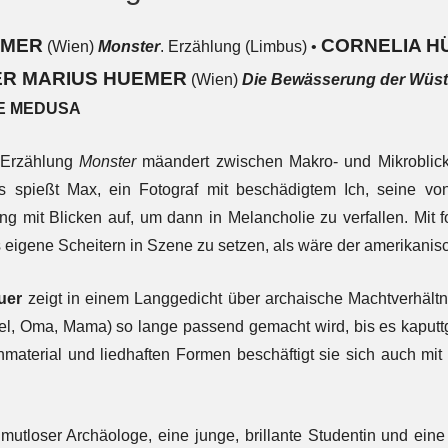
IMER
CORNELIA 
(Wien)
Monster
. Erzählung (Limbus) •
ER MARIUS HUEMER
(Wien)
Die Bewässerung der Wüs
E MEDUSA
 Erzählung
Monster
mäandert zwischen Makro- und Mikroblick,
 spießt Max, ein Fotograf mit beschädigtem Ich, seine vo
 mit Blicken auf, um dann in Melancholie zu verfallen. Mit fo
 eigene Scheitern in Szene zu setzen, als wäre der amerikanis
uer
zeigt in einem Langgedicht über archaische Machtverhältn
l, Oma, Mama) so lange passend gemacht wird, bis es kaputtgeh
aterial und liedhaften Formen beschäftigt sie sich auch mit
 mutloser Archäologe, eine junge, brillante Studentin und eine